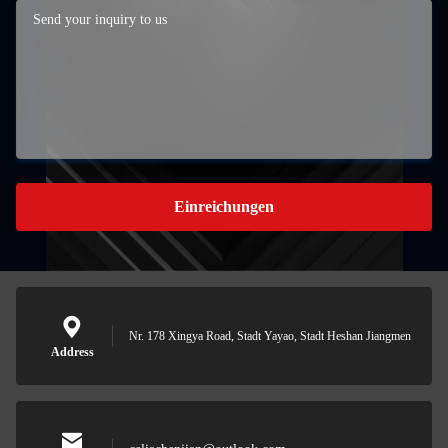
Einreichungen
Nr. 178 Xingya Road, Stadt Yayao, Stadt Heshan Jiangmen
Address