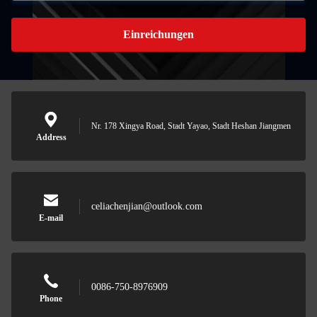
Einreichungen
Nr. 178 Xingya Road, Stadt Yayao, Stadt Heshan Jiangmen
Address
celiachenjian@outlook.com
E-mail
0086-750-8976909
Phone