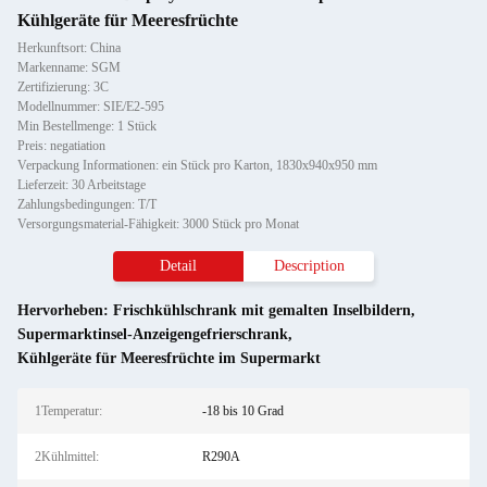
Kühlgeräte für Meeresfrüchte
Herkunftsort: China
Markenname: SGM
Zertifizierung: 3C
Modellnummer: SIE/E2-595
Min Bestellmenge: 1 Stück
Preis: negatiation
Verpackung Informationen: ein Stück pro Karton, 1830x940x950 mm
Lieferzeit: 30 Arbeitstage
Zahlungsbedingungen: T/T
Versorgungsmaterial-Fähigkeit: 3000 Stück pro Monat
Detail
Description
Hervorheben:
Frischkühlschrank mit gemalten Inselbildern
,
Supermarktinsel-Anzeigengefrierschrank
,
Kühlgeräte für Meeresfrüchte im Supermarkt
1Temperatur:
-18 bis 10 Grad
2Kühlmittel:
R290A