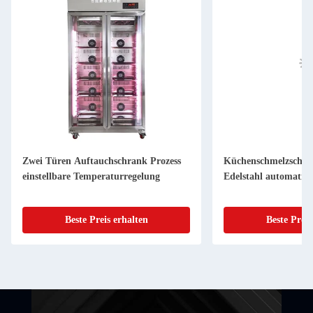
Zwei Türen Auftauchschrank Prozess
Küchenschmelzschra
einstellbare Temperaturregelung
Edelstahl automatis
Beste Preis erhalten
Beste Preis