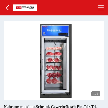
1
/
1
Nahrungsmitteltau-Schrank Gewerbefleisch Ein-Tür-Tei-