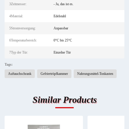
3Zeitmesser:
- Ja, das ist es.
4Material:
Edelstahl
5Stromversorgung:
Anpassbar
6Temperaturbereich:
0°C bis 25°C
7Typ der Tür:
Einzelne Tür
Tags:
Auftauchschrank
Gefriertröpfkammer
Nahrungsmittel-Tonkasten
Similar Products