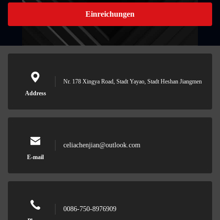
Einreichungen
Nr. 178 Xingya Road, Stadt Yayao, Stadt Heshan Jiangmen
Address
celiachenjian@outlook.com
E-mail
0086-750-8976909