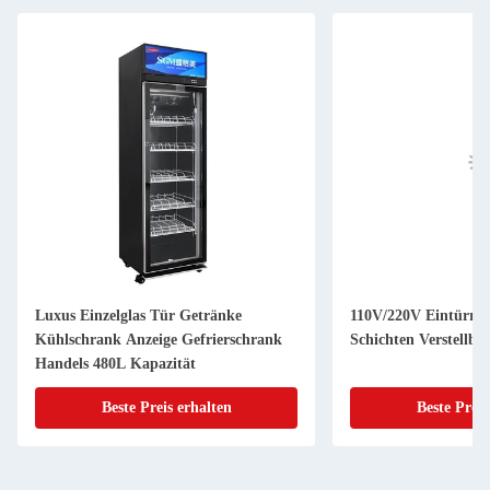
Luxus Einzelglas Tür Getränke
110V/220V Eintürrec
Kühlschrank Anzeige Gefrierschrank
Schichten Verstellba
Handels 480L Kapazität
Beste Preis erhalten
Beste Preis