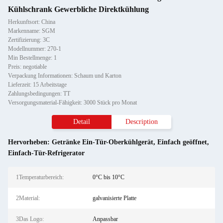
Kühlschrank Gewerbliche Direktkühlung
Herkunftsort: China
Markenname: SGM
Zertifizierung: 3C
Modellnummer: 270-1
Min Bestellmenge: 1
Preis: negotiable
Verpackung Informationen: Schaum und Karton
Lieferzeit: 15 Arbeitstage
Zahlungsbedingungen: TT
Versorgungsmaterial-Fähigkeit: 3000 Stück pro Monat
Detail
Description
Hervorheben:
Getränke Ein-Tür-Oberkühlgerät
,
Einfach geöffnet
,
Einfach-Tür-Refrigerator
1Temperaturbereich:
0°C bis 10°C
2Material:
galvanisierte Platte
3Das Logo:
Anpassbar