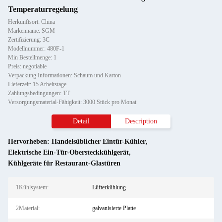
Temperaturregelung
Herkunftsort: China
Markenname: SGM
Zertifizierung: 3C
Modellnummer: 480F-1
Min Bestellmenge: 1
Preis: negotiable
Verpackung Informationen: Schaum und Karton
Lieferzeit: 15 Arbeitstage
Zahlungsbedingungen: TT
Versorgungsmaterial-Fähigkeit: 3000 Stück pro Monat
Detail
Description
Hervorheben:
Handelsüblicher Eintür-Kühler
,
Elektrische Ein-Tür-Obersteckkühlgerät
,
Kühlgeräte für Restaurant-Glastüren
1Kühlsystem:
Lüfterkühlung
2Material:
galvanisierte Platte