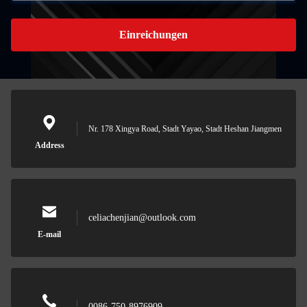
Einreichungen
Nr. 178 Xingya Road, Stadt Yayao, Stadt Heshan Jiangmen
Address
celiachenjian@outlook.com
E-mail
0086-750-8976909