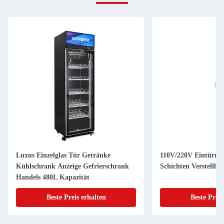
Luxus Einzelglas Tür Getränke
110V/220V Eintürrec
Kühlschrank Anzeige Gefrierschrank
Schichten Verstellba
Handels 480L Kapazität
Beste Preis erhalten
Beste Preis