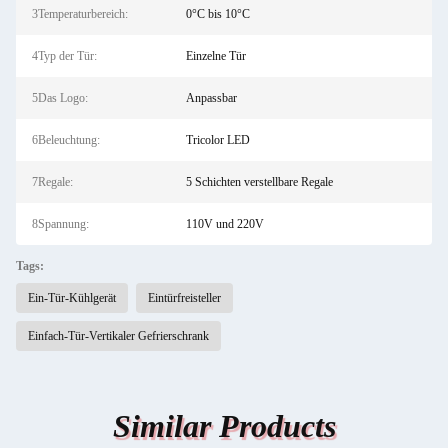
3Temperaturbereich:
0°C bis 10°C
4Typ der Tür:
Einzelne Tür
5Das Logo:
Anpassbar
6Beleuchtung:
Tricolor LED
7Regale:
5 Schichten verstellbare Regale
8Spannung:
110V und 220V
Tags:
Ein-Tür-Kühlgerät
Eintürfreisteller
Einfach-Tür-Vertikaler Gefrierschrank
Similar Products